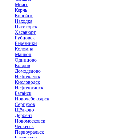
Миасс
Керчь
Копейск
Находка
Пятигорск
Хасавюрт
Рубцовск
Березники
Коломна
Майкоп
Одинцово
Ковров
Домодедово
Нефтекамск
Кисловодск
Нефтеюганск
Батайск
Новочебоксарск
Серпухов
Щёлково
Дербент
Новомосковск
Черкесск
Первоуральск
Раменское