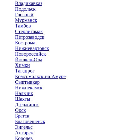
Владикавказ
Подольск
Грозный
Мурманск
Тамбов
Стерлитамак
Петрозаводск
Кострома
Нижневартовск
Новороссийск
Йошкар-Ола
Химки
Таганрог
Комсомольск-на-Амуре
Сыктывкар
Нижнекамск
Нальчик
Шахты
Дзержинск
Орск
Братск
Благовещенск
Энгельс
Ангарск
Королёв