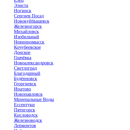
Елец
Элиста
Ногинск
Сергиев Посад
Новокуйбышевск
Железногорск
Михайловск
Изобильный
Невинномысск
Кочубеевское
Донское
Грачёвка
Новоалександровск
Светлоград
Благодарный
Будённовск
Георгиевск
Ипатово
Новопавловск
Минеральные Воды
Ессентуки
Пятигорск
Кисловодск
Железноводск
Лермонтов