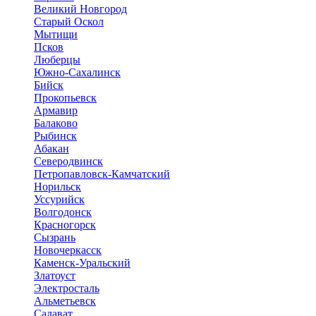
Великий Новгород
Старый Оскол
Мытищи
Псков
Люберцы
Южно-Сахалинск
Бийск
Прокопьевск
Армавир
Балаково
Рыбинск
Абакан
Северодвинск
Петропавловск-Камчатский
Норильск
Уссурийск
Волгодонск
Красногорск
Сызрань
Новочеркасск
Каменск-Уральский
Златоуст
Электросталь
Альметьевск
Салават