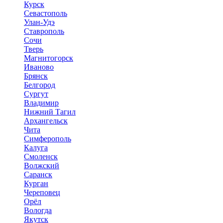
Курск
Севастополь
Улан-Удэ
Ставрополь
Сочи
Тверь
Магнитогорск
Иваново
Брянск
Белгород
Сургут
Владимир
Нижний Тагил
Архангельск
Чита
Симферополь
Калуга
Смоленск
Волжский
Саранск
Курган
Череповец
Орёл
Вологда
Якутск