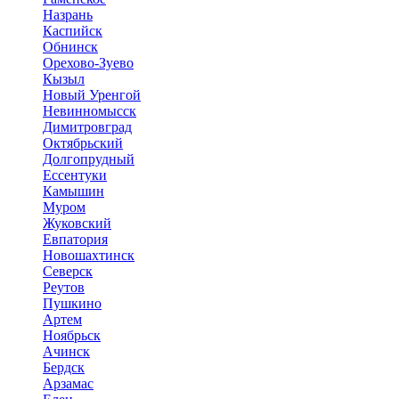
Назрань
Каспийск
Обнинск
Орехово-Зуево
Кызыл
Новый Уренгой
Невинномысск
Димитровград
Октябрьский
Долгопрудный
Ессентуки
Камышин
Муром
Жуковский
Евпатория
Новошахтинск
Северск
Реутов
Пушкино
Артем
Ноябрьск
Ачинск
Бердск
Арзамас