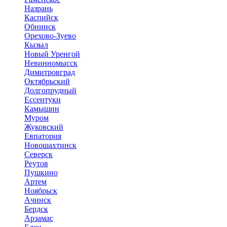
Назрань
Каспийск
Обнинск
Орехово-Зуево
Кызыл
Новый Уренгой
Невинномысск
Димитровград
Октябрьский
Долгопрудный
Ессентуки
Камышин
Муром
Жуковский
Евпатория
Новошахтинск
Северск
Реутов
Пушкино
Артем
Ноябрьск
Ачинск
Бердск
Арзамас