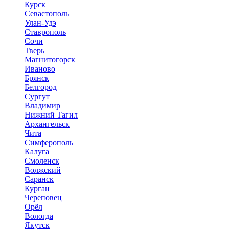
Курск
Севастополь
Улан-Удэ
Ставрополь
Сочи
Тверь
Магнитогорск
Иваново
Брянск
Белгород
Сургут
Владимир
Нижний Тагил
Архангельск
Чита
Симферополь
Калуга
Смоленск
Волжский
Саранск
Курган
Череповец
Орёл
Вологда
Якутск