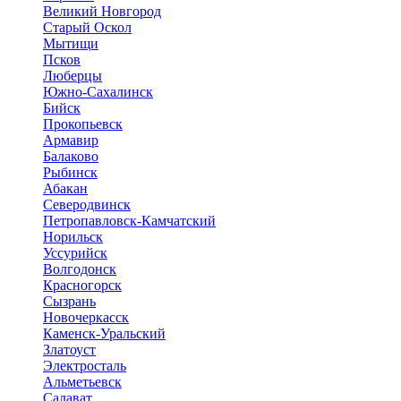
Великий Новгород
Старый Оскол
Мытищи
Псков
Люберцы
Южно-Сахалинск
Бийск
Прокопьевск
Армавир
Балаково
Рыбинск
Абакан
Северодвинск
Петропавловск-Камчатский
Норильск
Уссурийск
Волгодонск
Красногорск
Сызрань
Новочеркасск
Каменск-Уральский
Златоуст
Электросталь
Альметьевск
Салават