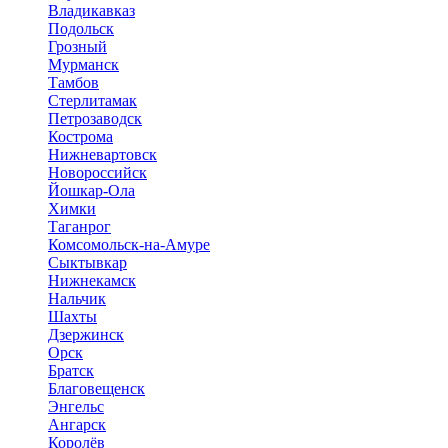
Владикавказ
Подольск
Грозный
Мурманск
Тамбов
Стерлитамак
Петрозаводск
Кострома
Нижневартовск
Новороссийск
Йошкар-Ола
Химки
Таганрог
Комсомольск-на-Амуре
Сыктывкар
Нижнекамск
Нальчик
Шахты
Дзержинск
Орск
Братск
Благовещенск
Энгельс
Ангарск
Королёв