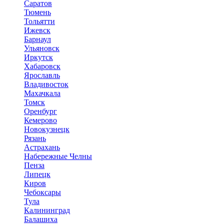
Саратов
Тюмень
Тольятти
Ижевск
Барнаул
Ульяновск
Иркутск
Хабаровск
Ярославль
Владивосток
Махачкала
Томск
Оренбург
Кемерово
Новокузнецк
Рязань
Астрахань
Набережные Челны
Пенза
Липецк
Киров
Чебоксары
Тула
Калининград
Балашиха