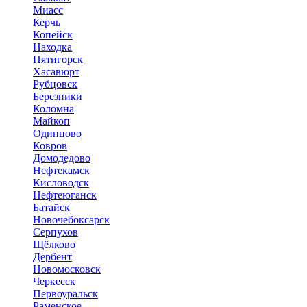
Миасс
Керчь
Копейск
Находка
Пятигорск
Хасавюрт
Рубцовск
Березники
Коломна
Майкоп
Одинцово
Ковров
Домодедово
Нефтекамск
Кисловодск
Нефтеюганск
Батайск
Новочебоксарск
Серпухов
Щёлково
Дербент
Новомосковск
Черкесск
Первоуральск
Раменское