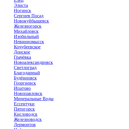
Елец
Элиста
Ногинск
Сергиев Посад
Новокуйбышевск
Железногорск
Михайловск
Изобильный
Невинномысск
Кочубеевское
Донское
Грачёвка
Новоалександровск
Светлоград
Благодарный
Будённовск
Георгиевск
Ипатово
Новопавловск
Минеральные Воды
Ессентуки
Пятигорск
Кисловодск
Железноводск
Лермонтов