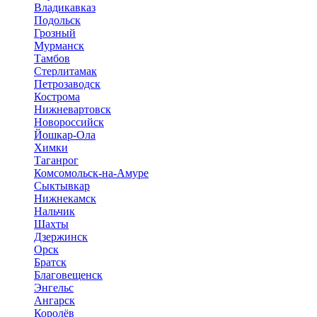
Владикавказ
Подольск
Грозный
Мурманск
Тамбов
Стерлитамак
Петрозаводск
Кострома
Нижневартовск
Новороссийск
Йошкар-Ола
Химки
Таганрог
Комсомольск-на-Амуре
Сыктывкар
Нижнекамск
Нальчик
Шахты
Дзержинск
Орск
Братск
Благовещенск
Энгельс
Ангарск
Королёв