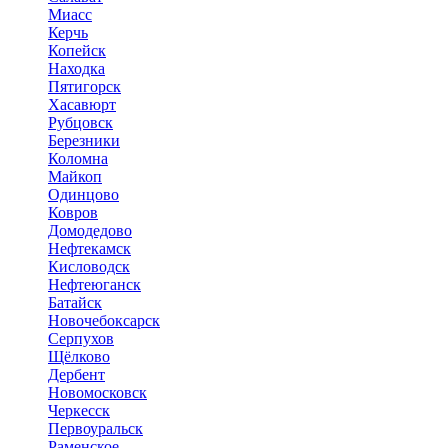
Миасс
Керчь
Копейск
Находка
Пятигорск
Хасавюрт
Рубцовск
Березники
Коломна
Майкоп
Одинцово
Ковров
Домодедово
Нефтекамск
Кисловодск
Нефтеюганск
Батайск
Новочебоксарск
Серпухов
Щёлково
Дербент
Новомосковск
Черкесск
Первоуральск
Раменское