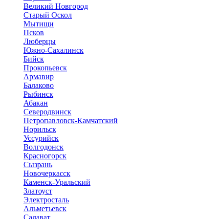
Великий Новгород
Старый Оскол
Мытищи
Псков
Люберцы
Южно-Сахалинск
Бийск
Прокопьевск
Армавир
Балаково
Рыбинск
Абакан
Северодвинск
Петропавловск-Камчатский
Норильск
Уссурийск
Волгодонск
Красногорск
Сызрань
Новочеркасск
Каменск-Уральский
Златоуст
Электросталь
Альметьевск
Салават