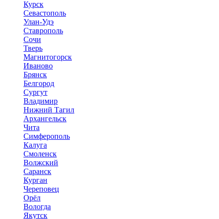
Курск
Севастополь
Улан-Удэ
Ставрополь
Сочи
Тверь
Магнитогорск
Иваново
Брянск
Белгород
Сургут
Владимир
Нижний Тагил
Архангельск
Чита
Симферополь
Калуга
Смоленск
Волжский
Саранск
Курган
Череповец
Орёл
Вологда
Якутск