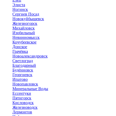
Елец
Элиста
Ногинск
Сергиев Посад
Новокуйбышевск
Железногорск
Михайловск
Изобильный
Невинномысск
Кочубеевское
Донское
Грачёвка
Новоалександровск
Светлоград
Благодарный
Будённовск
Георгиевск
Ипатово
Новопавловск
Минеральные Воды
Ессентуки
Пятигорск
Кисловодск
Железноводск
Лермонтов