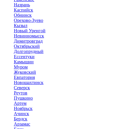
Назрань
Каспийск
Обнинск
Орехово-Зуево
Кызыл
Новый Уренгой
Невинномысск
Димитровград
Октябрьский
Долгопрудный
Ессентуки
Камышин
Муром
Жуковский
Евпатория
Новошахтинск
Северск
Реутов
Пушкино
Артем
Ноябрьск
Ачинск
Бердск
Арзамас