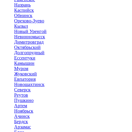
Назрань
Каспийск
Обнинск
Орехово-Зуево
Кызыл
Новый Уренгой
Невинномысск
Димитровград
Октябрьский
Долгопрудный
Ессентуки
Камышин
Муром
Жуковский
Евпатория
Новошахтинск
Северск
Реутов
Пушкино
Артем
Ноябрьск
Ачинск
Бердск
Арзамас