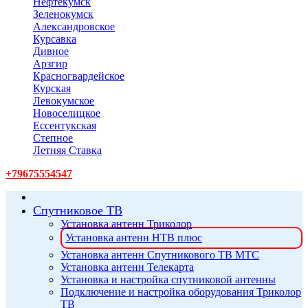
Нефтекумск
Зеленокумск
Александровское
Курсавка
Дивное
Арзгир
Красногвардейское
Курская
Левокумское
Новоселицкое
Ессентукская
Степное
Летняя Ставка
+79675554547
Спутниковое ТВ
Установка антенн Триколор
Установка антенн НТВ плюс
Установка антенн Спутникового ТВ МТС
Установка антенн Телекарта
Установка и настройка спутниковой антенны
Подключение и настройка оборудования Триколор
ТВ