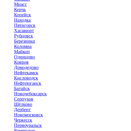
Миасс
Керчь
Копейск
Находка
Пятигорск
Хасавюрт
Рубцовск
Березники
Коломна
Майкоп
Одинцово
Ковров
Домодедово
Нефтекамск
Кисловодск
Нефтеюганск
Батайск
Новочебоксарск
Серпухов
Щёлково
Дербент
Новомосковск
Черкесск
Первоуральск
Раменское