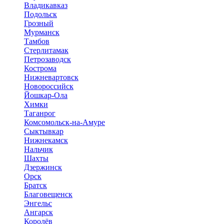
Владикавказ
Подольск
Грозный
Мурманск
Тамбов
Стерлитамак
Петрозаводск
Кострома
Нижневартовск
Новороссийск
Йошкар-Ола
Химки
Таганрог
Комсомольск-на-Амуре
Сыктывкар
Нижнекамск
Нальчик
Шахты
Дзержинск
Орск
Братск
Благовещенск
Энгельс
Ангарск
Королёв