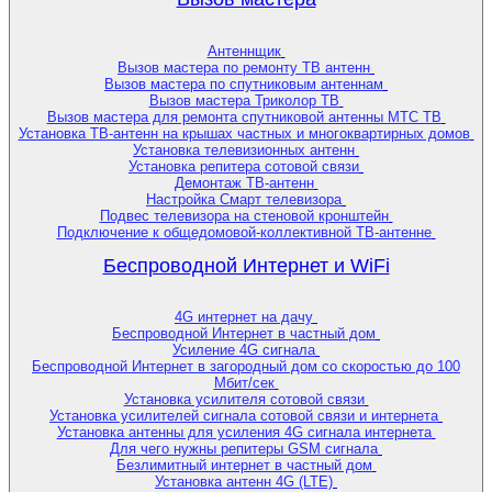
Антеннщик
Вызов мастера по ремонту ТВ антенн
Вызов мастера по спутниковым антеннам
Вызов мастера Триколор ТВ
Вызов мастера для ремонта спутниковой антенны МТС ТВ
Установка ТВ-антенн на крышах частных и многоквартирных домов
Установка телевизионных антенн
Установка репитера сотовой связи
Демонтаж ТВ-антенн
Настройка Смарт телевизора
Подвес телевизора на стеновой кронштейн
Подключение к общедомовой-коллективной ТВ-антенне
Беспроводной Интернет и WiFi
4G интернет на дачу
Беспроводной Интернет в частный дом
Усиление 4G сигнала
Беспроводной Интернет в загородный дом со скоростью до 100
Мбит/сек
Установка усилителя сотовой связи
Установка усилителей сигнала сотовой связи и интернета
Установка антенны для усиления 4G сигнала интернета
Для чего нужны репитеры GSM сигнала
Безлимитный интернет в частный дом
Установка антенн 4G (LTE)