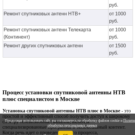
руб.
Ремонт спутниковых антенн НТВ+
от 1000
руб.
Ремонт спутниковых антенн Телекарта
от 1000
(Континент)
руб.
Ремонт других спутниковых антенн
от 1500
руб.
Процесс установки спутниковой антенны НТВ
плюс специалистом в Москве
Установка спутниковой антенны НТВ плюс в Москве
- это
простой и эффективный способ получить доступ к широкому
Продолжая использовать сайт, вы соглашаетесь на обработку файлов cookie и
Полити
спектру телевизионных каналов, включая
обработки персональных данных
специализированные программы и эксклюзивный контент.
Когда речь идет о проведении этого процесса,