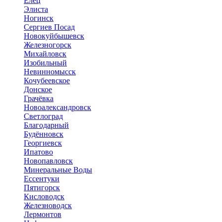
Елец
Элиста
Ногинск
Сергиев Посад
Новокуйбышевск
Железногорск
Михайловск
Изобильный
Невинномысск
Кочубеевское
Донское
Грачёвка
Новоалександровск
Светлоград
Благодарный
Будённовск
Георгиевск
Ипатово
Новопавловск
Минеральные Воды
Ессентуки
Пятигорск
Кисловодск
Железноводск
Лермонтов