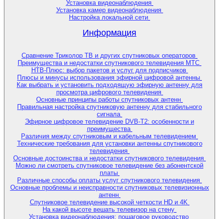
Установка видеонаблюдения
Установка камер видеонаблюдения
Настройка локальной сети
Информация
Сравнение Триколор ТВ и других спутниковых операторов
Преимущества и недостатки спутникового телевидения МТС
НТВ-Плюс: выбор пакетов и услуг для подписчиков
Плюсы и минусы использования эфирной цифровой антенны
Как выбрать и установить подходящую эфирную антенну для
просмотра цифрового телевидения
Основные принципы работы спутниковых антенн
Правильная настройка спутниковую антенну для стабильного
сигнала
Эфирное цифровое телевидение DVB-T2: особенности и
преимущества
Различия между спутниковым и кабельным телевидением
Технические требования для установки антенны спутникового
телевидения
Основные достоинства и недостатки спутникового телевидения
Можно ли смотреть спутниковое телевидение без абонентской
платы
Различные способы оплаты услуг спутникового телевидения
Основные проблемы и неисправности спутниковых телевизионных
антенн
Спутниковое телевидение высокой четкости HD и 4K
На какой высоте вешать телевизор на стену
Установка видеонаблюдения: пошаговое руководство