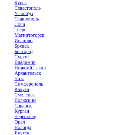
Курск
Севастополь
Улан-Удэ
Ставрополь
Сочи
Тверь
Магнитогорск
Иваново
Брянск
Белгород
Сургут
Владимир
Нижний Тагил
Архангельск
Чита
Симферополь
Калуга
Смоленск
Волжский
Саранск
Курган
Череповец
Орёл
Вологда
Якутск