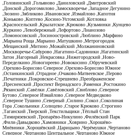
,Головинский ,Гольяново ,Даниловский ,Дмитровский
,Донской ,Дорогомилово ,Замоскворечье ,Западное Дегунино
,Зюзино ,Зябликово ,Ивановское ,Измайлово ,Капотня
,Коньково ,Коптево ,Косино-Ухтомский ,Котловка
,Красносельский ,Крылатское ,Крюково ,Кузьминки ,Кунцево
,Куркино ,Левобережный ,Лефортово ,Лианозово
,Ломоносовский ,Лосиноостровский ,Люблино ,Марфино
,Марьина Роща ,Марьино ,Матушкино ,Метрогородок
,Мещанский ,Митино ,Можайский ,Молжаниновский
,Москворечье-Сабурово ,Нагатино-Садовники ,Нагатинский
Затон ,Нагорный ,Некрасовка ,Нижегородский ,Ново-
Переделкино ,Новогиреево ,Новокосино ,Обручевский
,Орехово-Борисово Северное ,Орехово-Борисово Южное
,Останкинский ,Отрадное ,Очаково-Матвеевское ,Перово
,Печатники ,Покровское-Стрешнево ,Преображенское
,Пресненский ,Проспект Вернадского ,Раменки ,Ростокино
,Рязанский ,Савёлки ,Савёловский ,Свиблово ,Северное
Бутово ,Северное Измайлово ,Северное Медведково
,Северное Тушино ,Северный ,Силино ,Сокол ,Соколиная
Гора ,Сокольники ,Солнцево ,Старое Крюково ,Строгино
,Таганский ,Тверской ,Текстильщики ,Тёплый Стан
,Тимирязевский ,Тропарёво-Никулино ,Филёвский Парк
,Фили-Давыдково ,Хамовники ,Ховрино ,Хорошёво-
Мнёвники ,Хорошёвский ,Царицыно ,Черёмушки ,Чертаново
Северное ,Чертаново Центральное ,Чертаново Южное