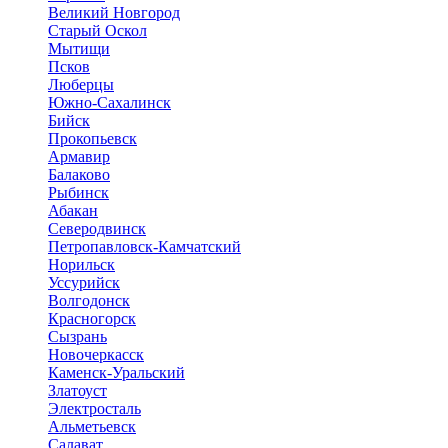
Великий Новгород
Старый Оскол
Мытищи
Псков
Люберцы
Южно-Сахалинск
Бийск
Прокопьевск
Армавир
Балаково
Рыбинск
Абакан
Северодвинск
Петропавловск-Камчатский
Норильск
Уссурийск
Волгодонск
Красногорск
Сызрань
Новочеркасск
Каменск-Уральский
Златоуст
Электросталь
Альметьевск
Салават