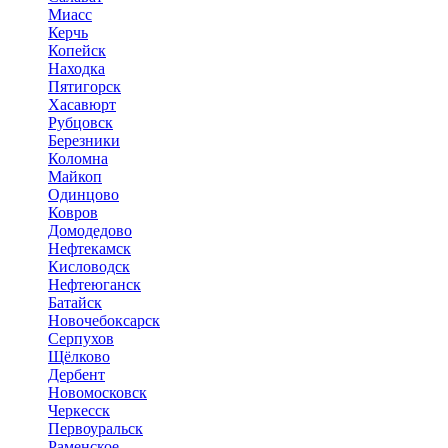
Миасс
Керчь
Копейск
Находка
Пятигорск
Хасавюрт
Рубцовск
Березники
Коломна
Майкоп
Одинцово
Ковров
Домодедово
Нефтекамск
Кисловодск
Нефтеюганск
Батайск
Новочебоксарск
Серпухов
Щёлково
Дербент
Новомосковск
Черкесск
Первоуральск
Раменское