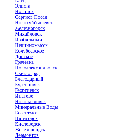
Елец
Элиста
Ногинск
Сергиев Посад
Новокуйбышевск
Железногорск
Михайловск
Изобильный
Невинномысск
Кочубеевское
Донское
Грачёвка
Новоалександровск
Светлоград
Благодарный
Будённовск
Георгиевск
Ипатово
Новопавловск
Минеральные Воды
Ессентуки
Пятигорск
Кисловодск
Железноводск
Лермонтов