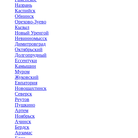
Назрань
Каспийск
Обнинск
Орехово-Зуево
Кызыл
Новый Уренгой
Невинномысск
Димитровград
Октябрьский
Долгопрудный
Ессентуки
Камышин
Муром
Жуковский
Евпатория
Новошахтинск
Северск
Реутов
Пушкино
Артем
Ноябрьск
Ачинск
Бердск
Арзамас