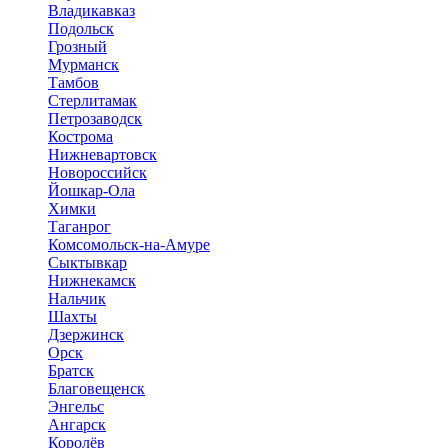
Владикавказ
Подольск
Грозный
Мурманск
Тамбов
Стерлитамак
Петрозаводск
Кострома
Нижневартовск
Новороссийск
Йошкар-Ола
Химки
Таганрог
Комсомольск-на-Амуре
Сыктывкар
Нижнекамск
Нальчик
Шахты
Дзержинск
Орск
Братск
Благовещенск
Энгельс
Ангарск
Королёв