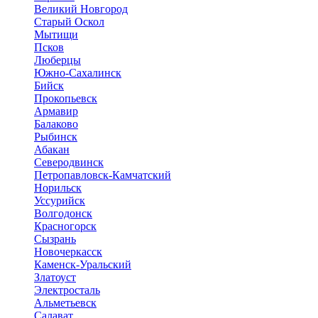
Великий Новгород
Старый Оскол
Мытищи
Псков
Люберцы
Южно-Сахалинск
Бийск
Прокопьевск
Армавир
Балаково
Рыбинск
Абакан
Северодвинск
Петропавловск-Камчатский
Норильск
Уссурийск
Волгодонск
Красногорск
Сызрань
Новочеркасск
Каменск-Уральский
Златоуст
Электросталь
Альметьевск
Салават