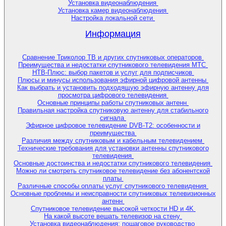
Установка видеонаблюдения
Установка камер видеонаблюдения
Настройка локальной сети
Информация
Сравнение Триколор ТВ и других спутниковых операторов
Преимущества и недостатки спутникового телевидения МТС
НТВ-Плюс: выбор пакетов и услуг для подписчиков
Плюсы и минусы использования эфирной цифровой антенны
Как выбрать и установить подходящую эфирную антенну для
просмотра цифрового телевидения
Основные принципы работы спутниковых антенн
Правильная настройка спутниковую антенну для стабильного
сигнала
Эфирное цифровое телевидение DVB-T2: особенности и
преимущества
Различия между спутниковым и кабельным телевидением
Технические требования для установки антенны спутникового
телевидения
Основные достоинства и недостатки спутникового телевидения
Можно ли смотреть спутниковое телевидение без абонентской
платы
Различные способы оплаты услуг спутникового телевидения
Основные проблемы и неисправности спутниковых телевизионных
антенн
Спутниковое телевидение высокой четкости HD и 4K
На какой высоте вешать телевизор на стену
Установка видеонаблюдения: пошаговое руководство