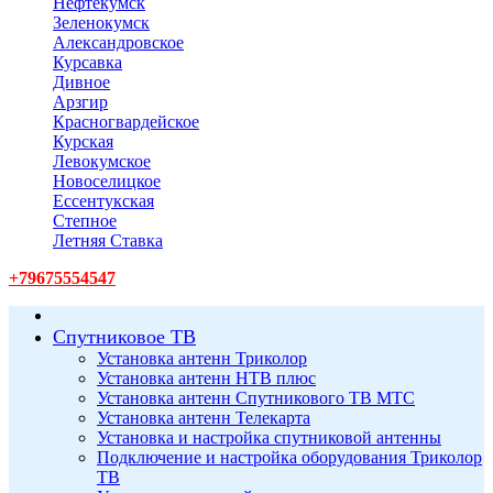
Нефтекумск
Зеленокумск
Александровское
Курсавка
Дивное
Арзгир
Красногвардейское
Курская
Левокумское
Новоселицкое
Ессентукская
Степное
Летняя Ставка
+79675554547
Спутниковое ТВ
Установка антенн Триколор
Установка антенн НТВ плюс
Установка антенн Спутникового ТВ МТС
Установка антенн Телекарта
Установка и настройка спутниковой антенны
Подключение и настройка оборудования Триколор
ТВ