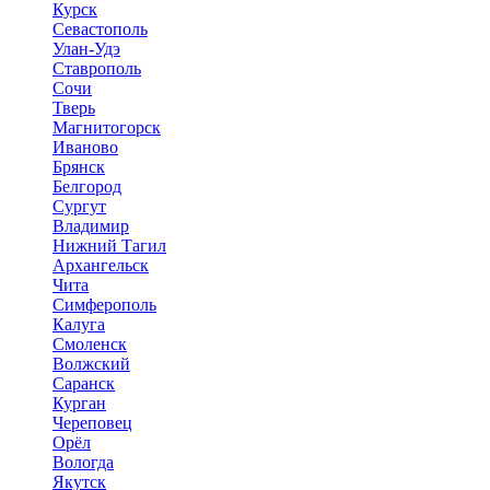
Курск
Севастополь
Улан-Удэ
Ставрополь
Сочи
Тверь
Магнитогорск
Иваново
Брянск
Белгород
Сургут
Владимир
Нижний Тагил
Архангельск
Чита
Симферополь
Калуга
Смоленск
Волжский
Саранск
Курган
Череповец
Орёл
Вологда
Якутск