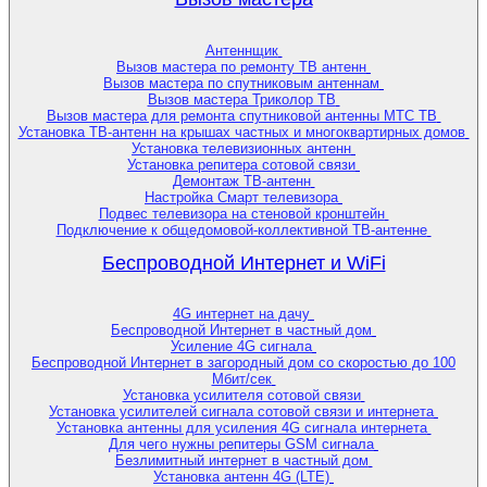
Антеннщик
Вызов мастера по ремонту ТВ антенн
Вызов мастера по спутниковым антеннам
Вызов мастера Триколор ТВ
Вызов мастера для ремонта спутниковой антенны МТС ТВ
Установка ТВ-антенн на крышах частных и многоквартирных домов
Установка телевизионных антенн
Установка репитера сотовой связи
Демонтаж ТВ-антенн
Настройка Смарт телевизора
Подвес телевизора на стеновой кронштейн
Подключение к общедомовой-коллективной ТВ-антенне
Беспроводной Интернет и WiFi
4G интернет на дачу
Беспроводной Интернет в частный дом
Усиление 4G сигнала
Беспроводной Интернет в загородный дом со скоростью до 100
Мбит/сек
Установка усилителя сотовой связи
Установка усилителей сигнала сотовой связи и интернета
Установка антенны для усиления 4G сигнала интернета
Для чего нужны репитеры GSM сигнала
Безлимитный интернет в частный дом
Установка антенн 4G (LTE)