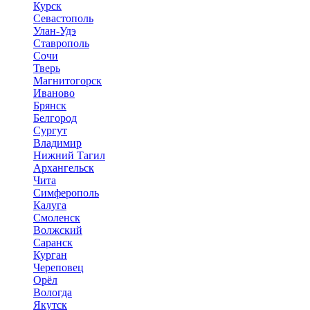
Курск
Севастополь
Улан-Удэ
Ставрополь
Сочи
Тверь
Магнитогорск
Иваново
Брянск
Белгород
Сургут
Владимир
Нижний Тагил
Архангельск
Чита
Симферополь
Калуга
Смоленск
Волжский
Саранск
Курган
Череповец
Орёл
Вологда
Якутск