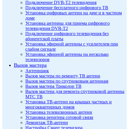
Подключение DVB-T2 телевидения
Подключение бесплатного цифрового ТВ
Установка цифровых антенн на даче и в частном
доме
Установка антенны для приема цифрового
телевидения DVB-T2
Подключение цифрового телевидения без
абонентской платы
Установка эфирной антенны с усилителем при
слабом сигнале
Установка эфирной антенны на несколько
телевизоров
Вызов мастера
Антеннщик
Вызов мастера по ремонту ТВ антенн
Вызов мастера по спутниковым антеннам
Вызов мастера Триколор ТВ
Вызов мастера для ремонта спутниковой антенны
МТС ТВ
Установка ТВ-антенн на крышах частных и
многоквартирных домов
Установка телевизионных антенн
Установка репитера сотовой связи
Демонтаж ТВ-антенн
Настройка Смарт телевизора