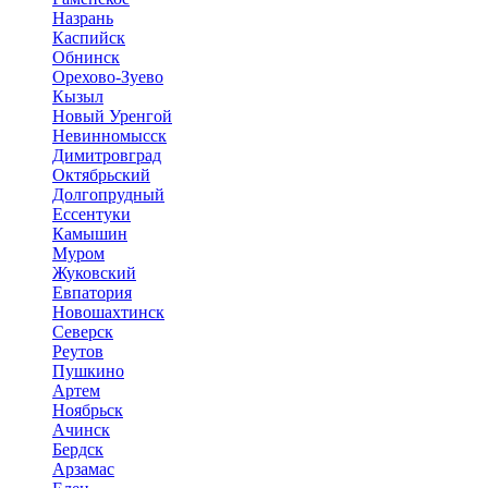
Назрань
Каспийск
Обнинск
Орехово-Зуево
Кызыл
Новый Уренгой
Невинномысск
Димитровград
Октябрьский
Долгопрудный
Ессентуки
Камышин
Муром
Жуковский
Евпатория
Новошахтинск
Северск
Реутов
Пушкино
Артем
Ноябрьск
Ачинск
Бердск
Арзамас