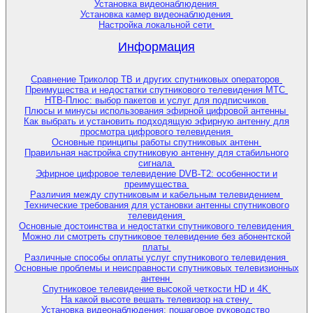
Установка видеонаблюдения
Установка камер видеонаблюдения
Настройка локальной сети
Информация
Сравнение Триколор ТВ и других спутниковых операторов
Преимущества и недостатки спутникового телевидения МТС
НТВ-Плюс: выбор пакетов и услуг для подписчиков
Плюсы и минусы использования эфирной цифровой антенны
Как выбрать и установить подходящую эфирную антенну для
просмотра цифрового телевидения
Основные принципы работы спутниковых антенн
Правильная настройка спутниковую антенну для стабильного
сигнала
Эфирное цифровое телевидение DVB-T2: особенности и
преимущества
Различия между спутниковым и кабельным телевидением
Технические требования для установки антенны спутникового
телевидения
Основные достоинства и недостатки спутникового телевидения
Можно ли смотреть спутниковое телевидение без абонентской
платы
Различные способы оплаты услуг спутникового телевидения
Основные проблемы и неисправности спутниковых телевизионных
антенн
Спутниковое телевидение высокой четкости HD и 4K
На какой высоте вешать телевизор на стену
Установка видеонаблюдения: пошаговое руководство