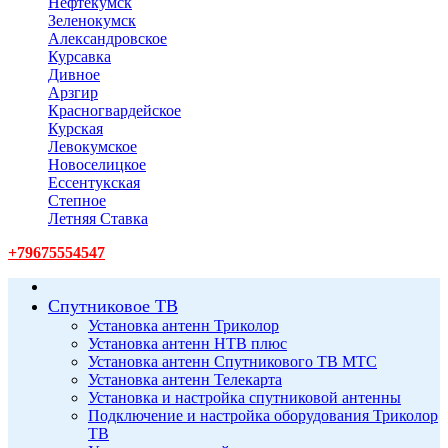
Нефтекумск
Зеленокумск
Александровское
Курсавка
Дивное
Арзгир
Красногвардейское
Курская
Левокумское
Новоселицкое
Ессентукская
Степное
Летняя Ставка
+79675554547
Спутниковое ТВ
Установка антенн Триколор
Установка антенн НТВ плюс
Установка антенн Спутникового ТВ МТС
Установка антенн Телекарта
Установка и настройка спутниковой антенны
Подключение и настройка оборудования Триколор
ТВ