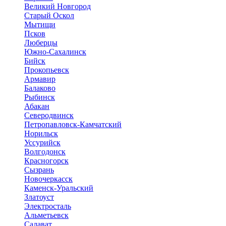
Великий Новгород
Старый Оскол
Мытищи
Псков
Люберцы
Южно-Сахалинск
Бийск
Прокопьевск
Армавир
Балаково
Рыбинск
Абакан
Северодвинск
Петропавловск-Камчатский
Норильск
Уссурийск
Волгодонск
Красногорск
Сызрань
Новочеркасск
Каменск-Уральский
Златоуст
Электросталь
Альметьевск
Салават