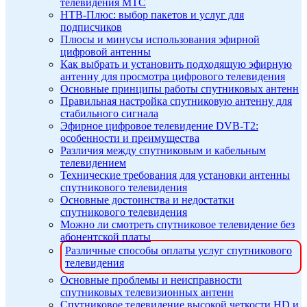
телевидения МТС
НТВ-Плюс: выбор пакетов и услуг для
подписчиков
Плюсы и минусы использования эфирной
цифровой антенны
Как выбрать и установить подходящую эфирную
антенну для просмотра цифрового телевидения
Основные принципы работы спутниковых антенн
Правильная настройка спутниковую антенну для
стабильного сигнала
Эфирное цифровое телевидение DVB-T2:
особенности и преимущества
Различия между спутниковым и кабельным
телевидением
Технические требования для установки антенны
спутникового телевидения
Основные достоинства и недостатки
спутникового телевидения
Можно ли смотреть спутниковое телевидение без
абонентской платы
Различные способы оплаты услуг спутникового
телевидения
Основные проблемы и неисправности
спутниковых телевизионных антенн
Спутниковое телевидение высокой четкости HD и