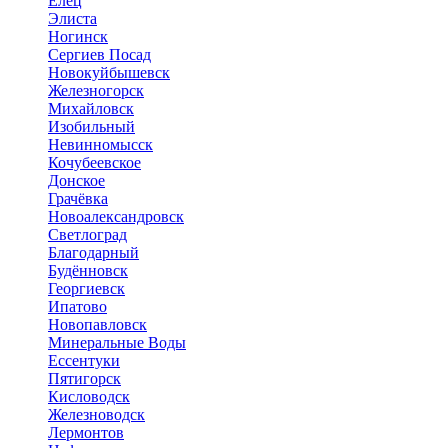
Елец
Элиста
Ногинск
Сергиев Посад
Новокуйбышевск
Железногорск
Михайловск
Изобильный
Невинномысск
Кочубеевское
Донское
Грачёвка
Новоалександровск
Светлоград
Благодарный
Будённовск
Георгиевск
Ипатово
Новопавловск
Минеральные Воды
Ессентуки
Пятигорск
Кисловодск
Железноводск
Лермонтов