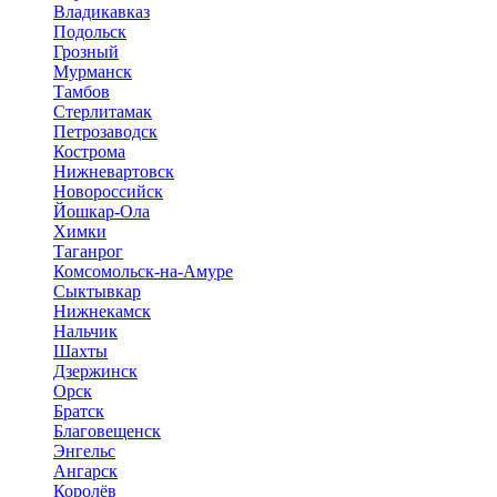
Владикавказ
Подольск
Грозный
Мурманск
Тамбов
Стерлитамак
Петрозаводск
Кострома
Нижневартовск
Новороссийск
Йошкар-Ола
Химки
Таганрог
Комсомольск-на-Амуре
Сыктывкар
Нижнекамск
Нальчик
Шахты
Дзержинск
Орск
Братск
Благовещенск
Энгельс
Ангарск
Королёв