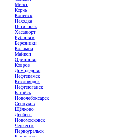
Миасс
Керчь
Копейск
Находка
Пятигорск
Хасавюрт
Рубцовск
Березники
Коломна
Майкоп
Одинцово
Ковров
Домодедово
Нефтекамск
Кисловодск
Нефтеюганск
Батайск
Новочебоксарск
Серпухов
Щёлково
Дербент
Новомосковск
Черкесск
Первоуральск
Раменское