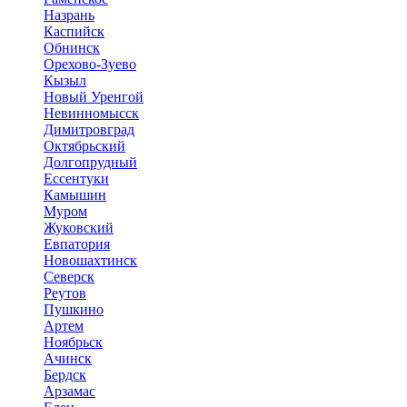
Назрань
Каспийск
Обнинск
Орехово-Зуево
Кызыл
Новый Уренгой
Невинномысск
Димитровград
Октябрьский
Долгопрудный
Ессентуки
Камышин
Муром
Жуковский
Евпатория
Новошахтинск
Северск
Реутов
Пушкино
Артем
Ноябрьск
Ачинск
Бердск
Арзамас