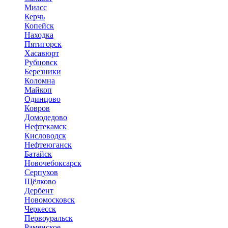
Миасс
Керчь
Копейск
Находка
Пятигорск
Хасавюрт
Рубцовск
Березники
Коломна
Майкоп
Одинцово
Ковров
Домодедово
Нефтекамск
Кисловодск
Нефтеюганск
Батайск
Новочебоксарск
Серпухов
Щёлково
Дербент
Новомосковск
Черкесск
Первоуральск
Раменское