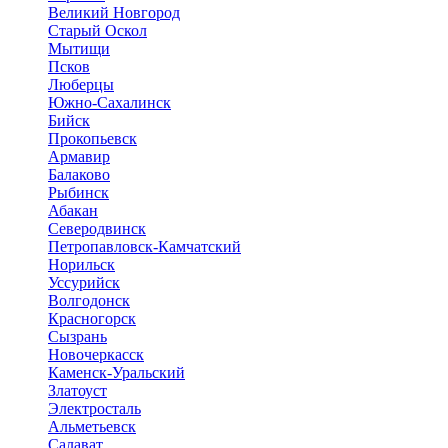
Великий Новгород
Старый Оскол
Мытищи
Псков
Люберцы
Южно-Сахалинск
Бийск
Прокопьевск
Армавир
Балаково
Рыбинск
Абакан
Северодвинск
Петропавловск-Камчатский
Норильск
Уссурийск
Волгодонск
Красногорск
Сызрань
Новочеркасск
Каменск-Уральский
Златоуст
Электросталь
Альметьевск
Салават