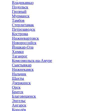
Владикавказ
Подольск
Грозный
Мурманск
Тамбов
Стерлитамак
Петрозаводск
Кострома
Нижневартовск
Новороссийск
Йошкар-Ола
Химки
Таганрог
Комсомольск-на-Амуре
Сыктывкар
Нижнекамск
Нальчик
Шахты
Дзержинск
Орск
Братск
Благовещенск
Энгельс
Ангарск
Королёв