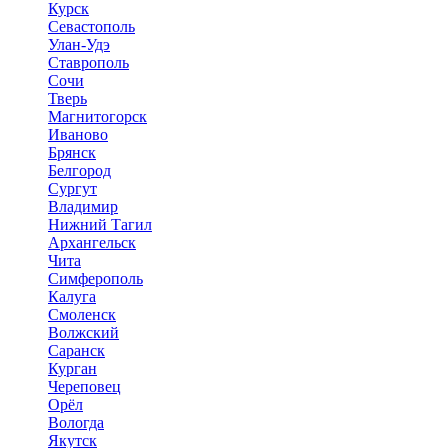
Курск
Севастополь
Улан-Удэ
Ставрополь
Сочи
Тверь
Магнитогорск
Иваново
Брянск
Белгород
Сургут
Владимир
Нижний Тагил
Архангельск
Чита
Симферополь
Калуга
Смоленск
Волжский
Саранск
Курган
Череповец
Орёл
Вологда
Якутск