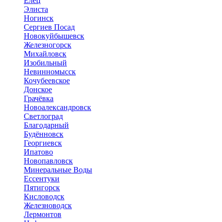
Елец
Элиста
Ногинск
Сергиев Посад
Новокуйбышевск
Железногорск
Михайловск
Изобильный
Невинномысск
Кочубеевское
Донское
Грачёвка
Новоалександровск
Светлоград
Благодарный
Будённовск
Георгиевск
Ипатово
Новопавловск
Минеральные Воды
Ессентуки
Пятигорск
Кисловодск
Железноводск
Лермонтов