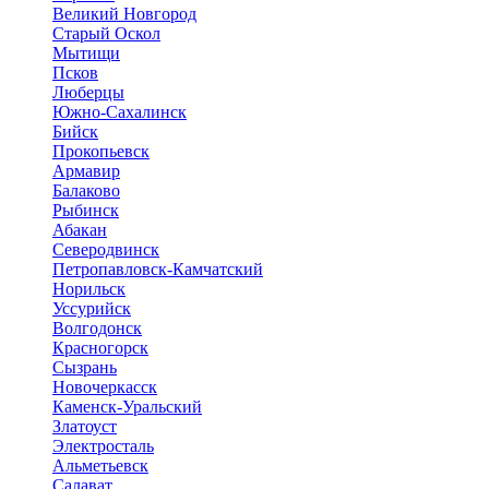
Великий Новгород
Старый Оскол
Мытищи
Псков
Люберцы
Южно-Сахалинск
Бийск
Прокопьевск
Армавир
Балаково
Рыбинск
Абакан
Северодвинск
Петропавловск-Камчатский
Норильск
Уссурийск
Волгодонск
Красногорск
Сызрань
Новочеркасск
Каменск-Уральский
Златоуст
Электросталь
Альметьевск
Салават