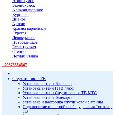
Нефтекумск
Зеленокумск
Александровское
Курсавка
Дивное
Арзгир
Красногвардейское
Курская
Левокумское
Новоселицкое
Ессентукская
Степное
Летняя Ставка
+79675554547
Спутниковое ТВ
Установка антенн Триколор
Установка антенн НТВ плюс
Установка антенн Спутникового ТВ МТС
Установка антенн Телекарта
Установка и настройка спутниковой антенны
Подключение и настройка оборудования Триколор
ТВ