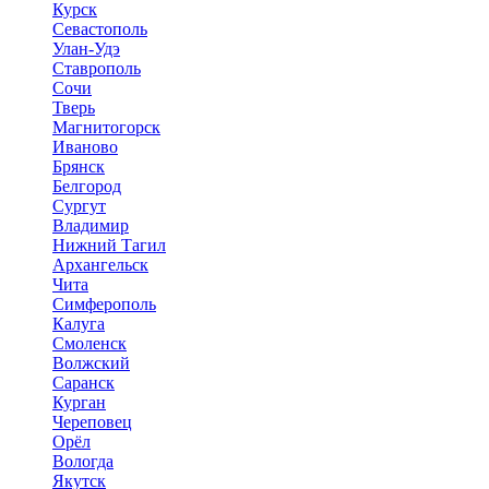
Курск
Севастополь
Улан-Удэ
Ставрополь
Сочи
Тверь
Магнитогорск
Иваново
Брянск
Белгород
Сургут
Владимир
Нижний Тагил
Архангельск
Чита
Симферополь
Калуга
Смоленск
Волжский
Саранск
Курган
Череповец
Орёл
Вологда
Якутск