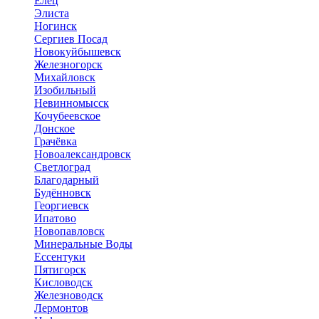
Елец
Элиста
Ногинск
Сергиев Посад
Новокуйбышевск
Железногорск
Михайловск
Изобильный
Невинномысск
Кочубеевское
Донское
Грачёвка
Новоалександровск
Светлоград
Благодарный
Будённовск
Георгиевск
Ипатово
Новопавловск
Минеральные Воды
Ессентуки
Пятигорск
Кисловодск
Железноводск
Лермонтов