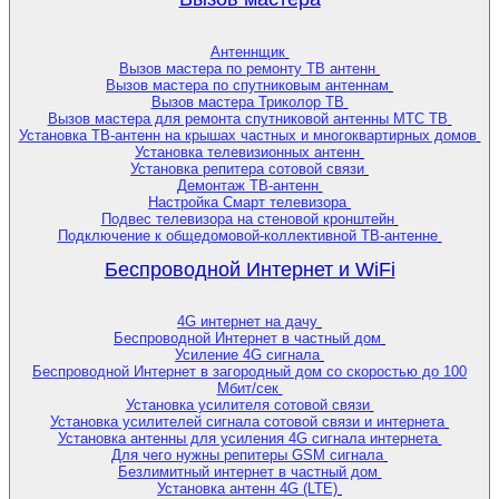
Антеннщик
Вызов мастера по ремонту ТВ антенн
Вызов мастера по спутниковым антеннам
Вызов мастера Триколор ТВ
Вызов мастера для ремонта спутниковой антенны МТС ТВ
Установка ТВ-антенн на крышах частных и многоквартирных домов
Установка телевизионных антенн
Установка репитера сотовой связи
Демонтаж ТВ-антенн
Настройка Смарт телевизора
Подвес телевизора на стеновой кронштейн
Подключение к общедомовой-коллективной ТВ-антенне
Беспроводной Интернет и WiFi
4G интернет на дачу
Беспроводной Интернет в частный дом
Усиление 4G сигнала
Беспроводной Интернет в загородный дом со скоростью до 100
Мбит/сек
Установка усилителя сотовой связи
Установка усилителей сигнала сотовой связи и интернета
Установка антенны для усиления 4G сигнала интернета
Для чего нужны репитеры GSM сигнала
Безлимитный интернет в частный дом
Установка антенн 4G (LTE)