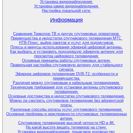
Установка видеонаблюдения
Установка камер видеонаблюдения
Настройка локальной сети
Информация
Сравнение Триколор ТВ и других спутниковых операторов
Преимущества и недостатки спутникового телевидения МТС
НТВ-Плюс: выбор пакетов и услуг для подписчиков
Плюсы и минусы использования эфирной цифровой антенны
Как выбрать и установить подходящую эфирную антенну для
просмотра цифрового телевидения
Основные принципы работы спутниковых антенн
Правильная настройка спутниковую антенну для стабильного
сигнала
Эфирное цифровое телевидение DVB-T2: особенности и
преимущества
Различия между спутниковым и кабельным телевидением
Технические требования для установки антенны спутникового
телевидения
Основные достоинства и недостатки спутникового телевидения
Можно ли смотреть спутниковое телевидение без абонентской
платы
Различные способы оплаты услуг спутникового телевидения
Основные проблемы и неисправности спутниковых телевизионных
антенн
Спутниковое телевидение высокой четкости HD и 4K
На какой высоте вешать телевизор на стену
Установка видеонаблюдения: пошаговое руководство