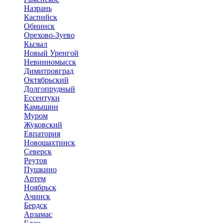
Назрань
Каспийск
Обнинск
Орехово-Зуево
Кызыл
Новый Уренгой
Невинномысск
Димитровград
Октябрьский
Долгопрудный
Ессентуки
Камышин
Муром
Жуковский
Евпатория
Новошахтинск
Северск
Реутов
Пушкино
Артем
Ноябрьск
Ачинск
Бердск
Арзамас