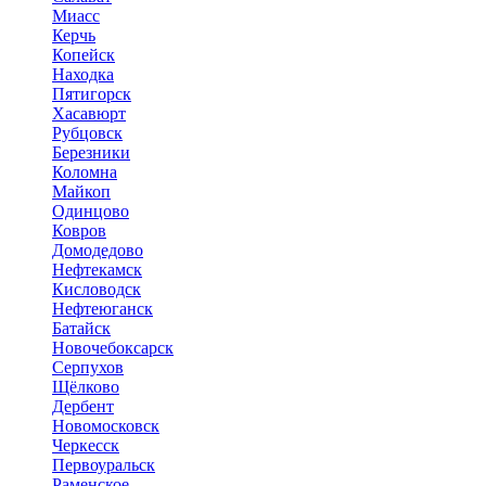
Миасс
Керчь
Копейск
Находка
Пятигорск
Хасавюрт
Рубцовск
Березники
Коломна
Майкоп
Одинцово
Ковров
Домодедово
Нефтекамск
Кисловодск
Нефтеюганск
Батайск
Новочебоксарск
Серпухов
Щёлково
Дербент
Новомосковск
Черкесск
Первоуральск
Раменское