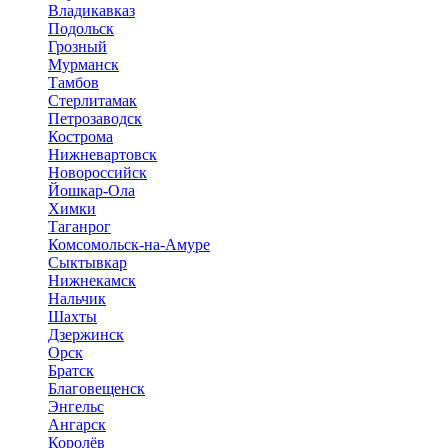
Владикавказ
Подольск
Грозный
Мурманск
Тамбов
Стерлитамак
Петрозаводск
Кострома
Нижневартовск
Новороссийск
Йошкар-Ола
Химки
Таганрог
Комсомольск-на-Амуре
Сыктывкар
Нижнекамск
Нальчик
Шахты
Дзержинск
Орск
Братск
Благовещенск
Энгельс
Ангарск
Королёв