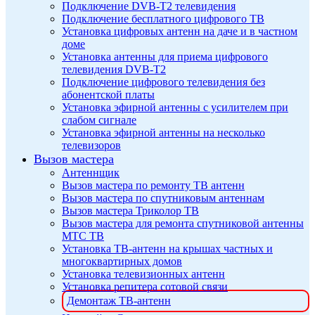
Подключение DVB-T2 телевидения
Подключение бесплатного цифрового ТВ
Установка цифровых антенн на даче и в частном
доме
Установка антенны для приема цифрового
телевидения DVB-T2
Подключение цифрового телевидения без
абонентской платы
Установка эфирной антенны с усилителем при
слабом сигнале
Установка эфирной антенны на несколько
телевизоров
Вызов мастера
Антеннщик
Вызов мастера по ремонту ТВ антенн
Вызов мастера по спутниковым антеннам
Вызов мастера Триколор ТВ
Вызов мастера для ремонта спутниковой антенны
МТС ТВ
Установка ТВ-антенн на крышах частных и
многоквартирных домов
Установка телевизионных антенн
Установка репитера сотовой связи
Демонтаж ТВ-антенн