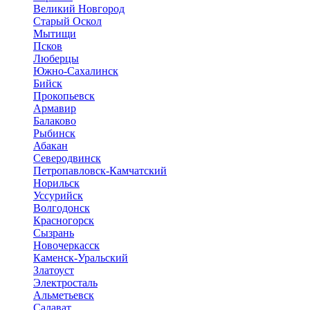
Великий Новгород
Старый Оскол
Мытищи
Псков
Люберцы
Южно-Сахалинск
Бийск
Прокопьевск
Армавир
Балаково
Рыбинск
Абакан
Северодвинск
Петропавловск-Камчатский
Норильск
Уссурийск
Волгодонск
Красногорск
Сызрань
Новочеркасск
Каменск-Уральский
Златоуст
Электросталь
Альметьевск
Салават