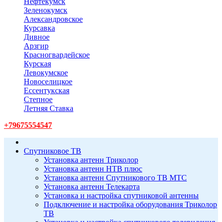
Нефтекумск
Зеленокумск
Александровское
Курсавка
Дивное
Арзгир
Красногвардейское
Курская
Левокумское
Новоселицкое
Ессентукская
Степное
Летняя Ставка
+79675554547
Спутниковое ТВ
Установка антенн Триколор
Установка антенн НТВ плюс
Установка антенн Спутникового ТВ МТС
Установка антенн Телекарта
Установка и настройка спутниковой антенны
Подключение и настройка оборудования Триколор
ТВ