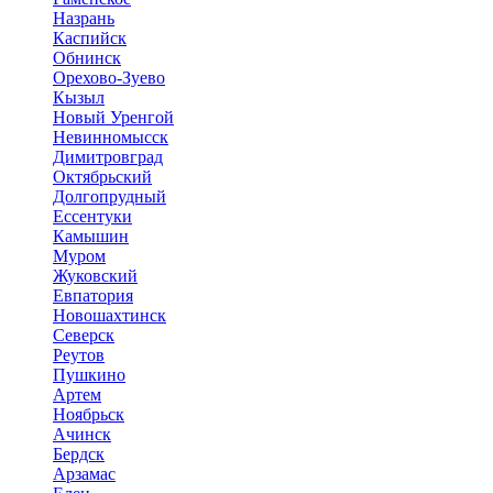
Назрань
Каспийск
Обнинск
Орехово-Зуево
Кызыл
Новый Уренгой
Невинномысск
Димитровград
Октябрьский
Долгопрудный
Ессентуки
Камышин
Муром
Жуковский
Евпатория
Новошахтинск
Северск
Реутов
Пушкино
Артем
Ноябрьск
Ачинск
Бердск
Арзамас