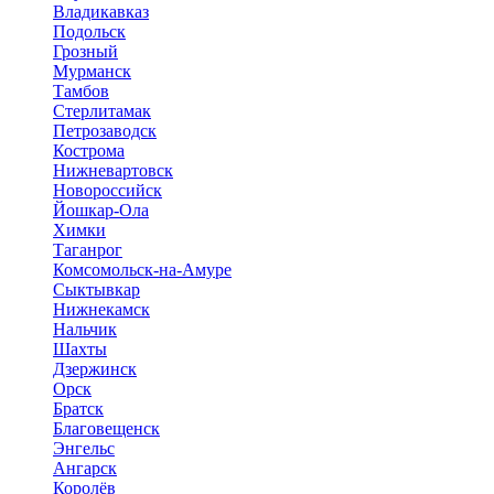
Владикавказ
Подольск
Грозный
Мурманск
Тамбов
Стерлитамак
Петрозаводск
Кострома
Нижневартовск
Новороссийск
Йошкар-Ола
Химки
Таганрог
Комсомольск-на-Амуре
Сыктывкар
Нижнекамск
Нальчик
Шахты
Дзержинск
Орск
Братск
Благовещенск
Энгельс
Ангарск
Королёв