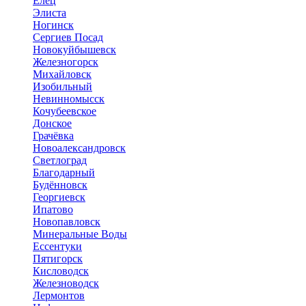
Елец
Элиста
Ногинск
Сергиев Посад
Новокуйбышевск
Железногорск
Михайловск
Изобильный
Невинномысск
Кочубеевское
Донское
Грачёвка
Новоалександровск
Светлоград
Благодарный
Будённовск
Георгиевск
Ипатово
Новопавловск
Минеральные Воды
Ессентуки
Пятигорск
Кисловодск
Железноводск
Лермонтов