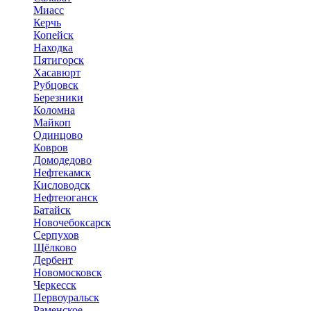
Миасс
Керчь
Копейск
Находка
Пятигорск
Хасавюрт
Рубцовск
Березники
Коломна
Майкоп
Одинцово
Ковров
Домодедово
Нефтекамск
Кисловодск
Нефтеюганск
Батайск
Новочебоксарск
Серпухов
Щёлково
Дербент
Новомосковск
Черкесск
Первоуральск
Раменское