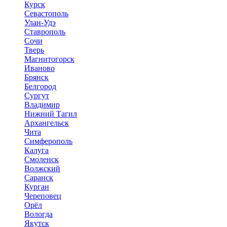
Курск
Севастополь
Улан-Удэ
Ставрополь
Сочи
Тверь
Магнитогорск
Иваново
Брянск
Белгород
Сургут
Владимир
Нижний Тагил
Архангельск
Чита
Симферополь
Калуга
Смоленск
Волжский
Саранск
Курган
Череповец
Орёл
Вологда
Якутск