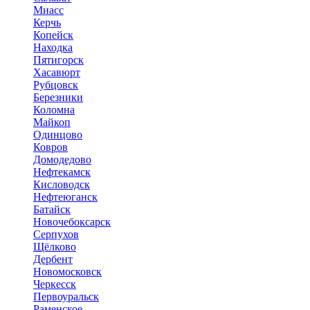
Миасс
Керчь
Копейск
Находка
Пятигорск
Хасавюрт
Рубцовск
Березники
Коломна
Майкоп
Одинцово
Ковров
Домодедово
Нефтекамск
Кисловодск
Нефтеюганск
Батайск
Новочебоксарск
Серпухов
Щёлково
Дербент
Новомосковск
Черкесск
Первоуральск
Раменское