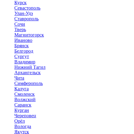
Курск
Севастополь
Улан-Удэ
Ставрополь
Сочи
Тверь
Магнитогорск
Иваново
Брянск
Белгород
Сургут
Владимир
Нижний Тагил
Архангельск
Чита
Симферополь
Калуга
Смоленск
Волжский
Саранск
Курган
Череповец
Орёл
Вологда
Якутск