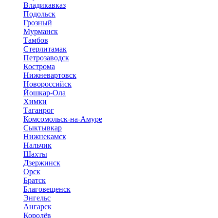
Владикавказ
Подольск
Грозный
Мурманск
Тамбов
Стерлитамак
Петрозаводск
Кострома
Нижневартовск
Новороссийск
Йошкар-Ола
Химки
Таганрог
Комсомольск-на-Амуре
Сыктывкар
Нижнекамск
Нальчик
Шахты
Дзержинск
Орск
Братск
Благовещенск
Энгельс
Ангарск
Королёв