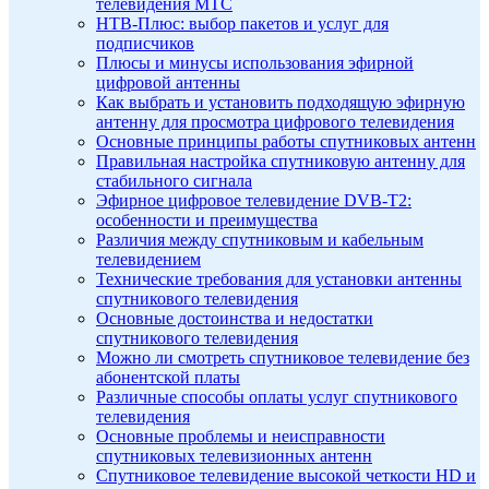
телевидения МТС
НТВ-Плюс: выбор пакетов и услуг для
подписчиков
Плюсы и минусы использования эфирной
цифровой антенны
Как выбрать и установить подходящую эфирную
антенну для просмотра цифрового телевидения
Основные принципы работы спутниковых антенн
Правильная настройка спутниковую антенну для
стабильного сигнала
Эфирное цифровое телевидение DVB-T2:
особенности и преимущества
Различия между спутниковым и кабельным
телевидением
Технические требования для установки антенны
спутникового телевидения
Основные достоинства и недостатки
спутникового телевидения
Можно ли смотреть спутниковое телевидение без
абонентской платы
Различные способы оплаты услуг спутникового
телевидения
Основные проблемы и неисправности
спутниковых телевизионных антенн
Спутниковое телевидение высокой четкости HD и