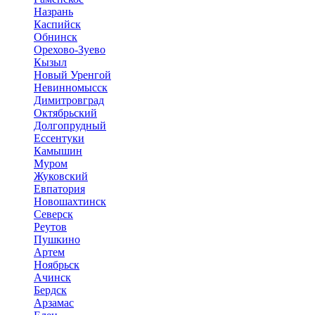
Назрань
Каспийск
Обнинск
Орехово-Зуево
Кызыл
Новый Уренгой
Невинномысск
Димитровград
Октябрьский
Долгопрудный
Ессентуки
Камышин
Муром
Жуковский
Евпатория
Новошахтинск
Северск
Реутов
Пушкино
Артем
Ноябрьск
Ачинск
Бердск
Арзамас