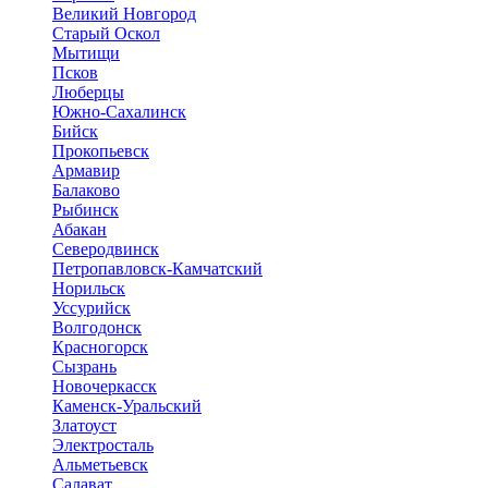
Великий Новгород
Старый Оскол
Мытищи
Псков
Люберцы
Южно-Сахалинск
Бийск
Прокопьевск
Армавир
Балаково
Рыбинск
Абакан
Северодвинск
Петропавловск-Камчатский
Норильск
Уссурийск
Волгодонск
Красногорск
Сызрань
Новочеркасск
Каменск-Уральский
Златоуст
Электросталь
Альметьевск
Салават