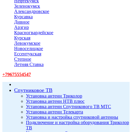
Нефтекумск
Зеленокумск
Александровское
Курсавка
Дивное
Арзгир
Красногвардейское
Курская
Левокумское
Новоселицкое
Ессентукская
Степное
Летняя Ставка
+79675554547
Спутниковое ТВ
Установка антенн Триколор
Установка антенн НТВ плюс
Установка антенн Спутникового ТВ МТС
Установка антенн Телекарта
Установка и настройка спутниковой антенны
Подключение и настройка оборудования Триколор
ТВ