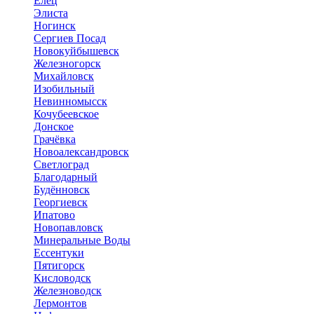
Елец
Элиста
Ногинск
Сергиев Посад
Новокуйбышевск
Железногорск
Михайловск
Изобильный
Невинномысск
Кочубеевское
Донское
Грачёвка
Новоалександровск
Светлоград
Благодарный
Будённовск
Георгиевск
Ипатово
Новопавловск
Минеральные Воды
Ессентуки
Пятигорск
Кисловодск
Железноводск
Лермонтов